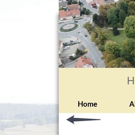
H
Home
A