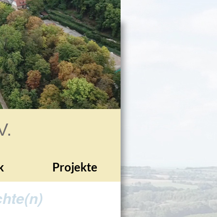
V.
k
Projekte
hte(n)